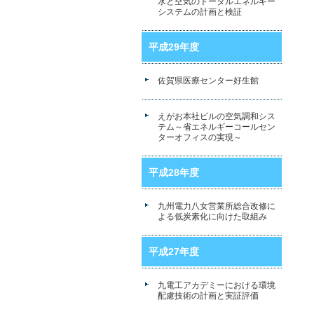
水と空気のトータルエネルギー
システムの計画と検証
平成29年度
佐賀県医療センター好生館
えがお本社ビルの空気調和シス
テム～省エネルギーコールセン
ターオフィスの実現～
平成28年度
九州電力八女営業所総合改修に
よる低炭素化に向けた取組み
平成27年度
九電工アカデミーにおける環境
配慮技術の計画と実証評価