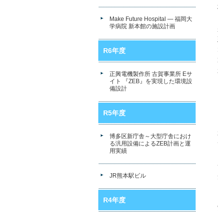
Make Future Hospital ― 福岡大
学病院 新本館の施設計画
R6年度
正興電機製作所 古賀事業所 Eサ
イト 『ZEB』を実現した環境設
備設計
R5年度
博多区新庁舎～大型庁舎におけ
る汎用設備によるZEB計画と運
用実績
JR熊本駅ビル
R4年度