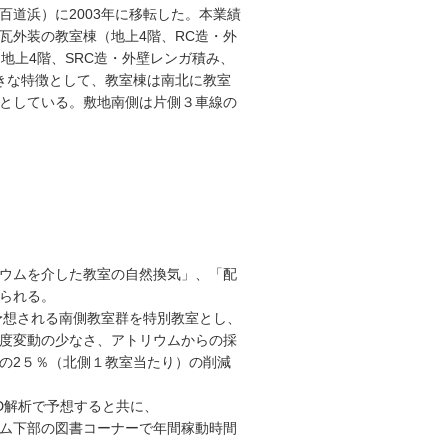
道浜）に2003年に移転した。本業績
瓦外装の教室棟（地上4階、RC造・外
館（地上4階、SRC造・外壁レンガ積み、
上の大きな特徴として、教室棟は南北に教室
としている。敷地南側は片側３車線の
ウムを介した教室の自然換気」、「配
られる。
想される南側教室群を特別教室とし、
度変動の少なさ、アトリウムからの採
の2５％（北側１教室当たり）の削減
D解析で予想すると共に、
ウム下部の図書コーナーで年間稼動時間