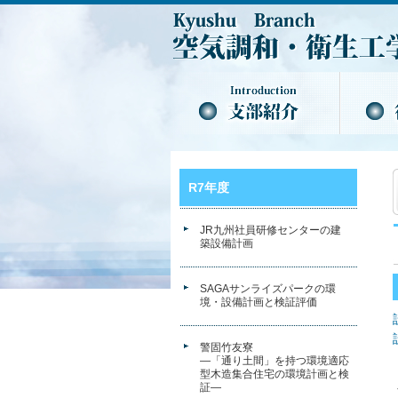
R7年度
JR九州社員研修センターの建
築設備計画
SAGAサンライズパークの環
境・設備計画と検証評価
警固竹友寮
―「通り土間」を持つ環境適応
型木造集合住宅の環境計画と検
証―