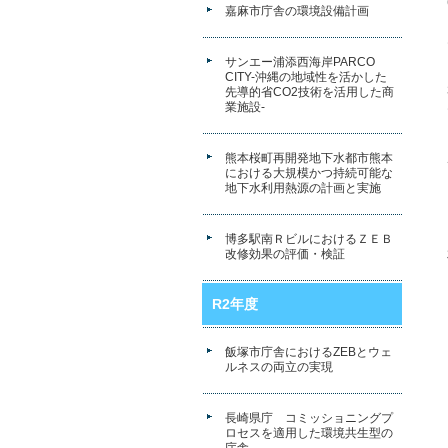
嘉麻市庁舎の環境設備計画
サンエー浦添西海岸PARCO
CITY-沖縄の地域性を活かした
先導的省CO2技術を活用した商
業施設-
熊本桜町再開発地下水都市熊本
における大規模かつ持続可能な
地下水利用熱源の計画と実施
博多駅南ＲビルにおけるＺＥＢ
改修効果の評価・検証
R2年度
飯塚市庁舎におけるZEBとウェ
ルネスの両立の実現
長崎県庁 コミッショニングプ
ロセスを適用した環境共生型の