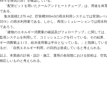
68％を換気のみ）を確認している。
「配管ピットを用いたクールアンドヒートチューブ」は、用途を体育
である。
集水面積2,275 m2、貯留槽300m3の雨水利用システムでは実測レベル
33％）の雨水利用量である。しかし、再現シミュレーションでは雨水利
であろう。
「建物のエネルギー消費量の確認及びフォローアップ」に関しては、
監視システムを利用して、コミッショニングを行っている。その結果、
ギー消費量は１/３、給水使用量は半分となっている。」と指摘してい
るが、「自然エネルギー利用」の目的は達成していると考えられる。
以上、本業績の計画・設計・施工、運用の各段階における技術は、空気
相応しいものと考えられる。