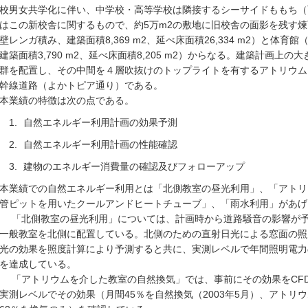
校男女共学化に伴い、中学校・高等学校は隣接するシーサイドももち（百
はこの新校舎に関するもので、約5万m2の敷地に旧校舎の面影を残す煉
壁レンガ積み、建築面積8,369 m2、延べ床面積26,334 m2）と体育
建築面積3,790 m2、延べ床面積8,205 m2）からなる。建築計画
群を配置し、その中間を４層吹抜けのトップライトを有するアトリウム
幹線道路（よかトピア通り）である。
本業績の特徴は次の点である。
自然エネルギー利用計画の効果予測
自然エネルギー利用計画の性能確認
建物のエネルギー消費量の確認及びフォローアップ
本業績での自然エネルギー利用とは「北側教室の昼光利用」、「アトリ
管ピットを用いたクールアンドヒートチューブ」、「雨水利用」があげ
「北側教室の昼光利用」については、計画時から道路騒音の影響が予
一般教室を北側に配置している。北側のための直射日光による窓面の照
光の効果を照度計算により予測すると共に、実測レベルで年間照明電力
を達成している。
「アトリウムを介した教室の自然換気」では、事前にその効果をCF
実測レベルでその効果（月間45％を自然換気（2003年5月）、アトリ