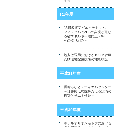
庁舎
R1年度
JS博多渡辺ビル～テナントオ
フィスビルでZEBの実現と更な
る省エネルギー性向上・WELL
への取り組み～
地方放送局におけるＢＣＰ計画
及び環境配慮技術の性能検証
平成31年度
長崎みなとメディカルセンター
～災害拠点病院を支える設備の
構築と省エネ検証～
平成30年度
ホテルオリオンモトブにおける