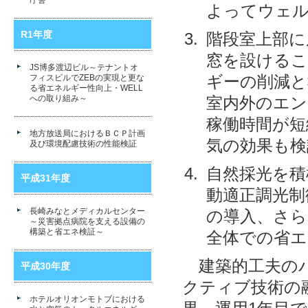
庁舎
よってウェ
R1年度
階段室上部に
窓を設けるこ
JS博多渡辺ビル～テナントオ
ギーの削減と
フィスビルでZEBの実現と更な
る省エネルギー性向上・WELL
への取り組み～
室内外のエン
稼働時間が短
地方放送局におけるＢＣＰ計画
気の効果も検
及び環境配慮技術の性能検証
自然採光を積
平成31年度
動適正調光制
長崎みなとメディカルセンター
の導入、さら
～災害拠点病院を支える設備の
構築と省エネ検証～
全体での省エ
建築的工夫のパ
平成30年度
クティブ技術の
ホテルオリオンモトブにおける