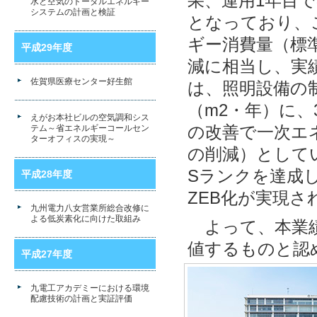
果、運用1年目で
水と空気のトータルエネルギー
システムの計画と検証
となっており、
ギー消費量（標準庁
平成29年度
減に相当し、実績
佐賀県医療センター好生館
は、照明設備の制
（m2・年）に
えがお本社ビルの空気調和シス
の改善で一次エネ
テム～省エネルギーコールセン
ターオフィスの実現～
の削減）としてい
Sランクを達成
平成28年度
ZEB化が実現さ
九州電力八女営業所総合改修に
よる低炭素化に向けた取組み
よって、本業績
値するものと認
平成27年度
九電工アカデミーにおける環境
配慮技術の計画と実証評価