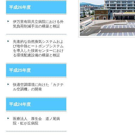
平成26年度
伊万里有田共立病院における外
気負荷削減手法の構築と検証
先進的な自然換気システムおよ
び地中熱ヒートポンプシステム
を導入した技術センターにおけ
る環境配慮設備の構築と検証
平成25年度
快適空調環境に向けた「カクテ
ル空調機」の開発
平成24年度
医療法人 厚生会 道ノ尾病
院・虹が丘病院