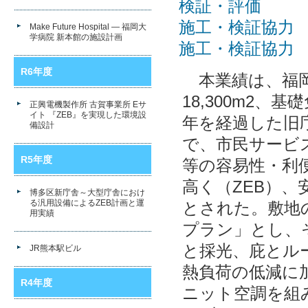
検証・評価 
施工・検証協力
Make Future Hospital ― 福岡大
学病院 新本館の施設計画
施工・検証協力
R6年度
本業績は、福岡
18,300m2
正興電機製作所 古賀事業所 Eサ
イト 『ZEB』を実現した環境設
年を経過した旧庁
備設計
で、市民サービ
R5年度
等の容易性・利
高く（ZEB）、
博多区新庁舎～大型庁舎におけ
る汎用設備によるZEB計画と運
とされた。敷地
用実績
プラン」とし、
と採光、庇とル
JR熊本駅ビル
熱負荷の低減に
R4年度
ニット空調を組