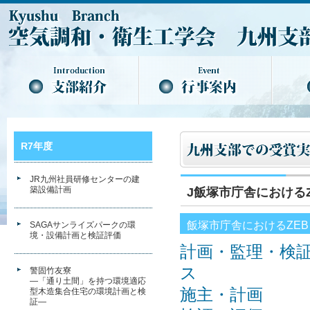
R7年度
JR九州社員研修センターの建
築設備計画
J飯塚市庁舎における
飯塚市庁舎におけるZE
SAGAサンライズパークの環
境・設備計画と検証評価
計画・監理・検
ス
警固竹友寮
―「通り土間」を持つ環境適応
施主・計画
型木造集合住宅の環境計画と検
証―