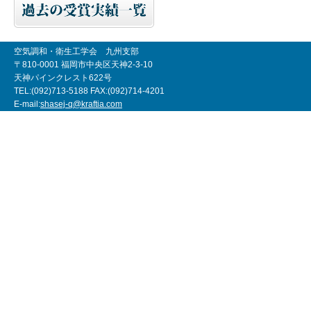
空気調和・衛生工学会 九州支部
〒810-0001 福岡市中央区天神2-3-10
天神パインクレスト622号
TEL:(092)713-5188 FAX:(092)714-4201
E-mail:
shasej-q@kraftia.com