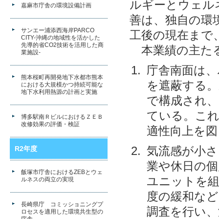
ルギーとウェル
嘉麻市庁舎の環境設備計画
善は、独自の環
サンエー浦添西海岸PARCO
工後の現在まで
CITY-沖縄の地域性を活かした
先導的省CO2技術を活用した商
本業績の主たる
業施設-
庁舎南面は、
熊本桜町再開発地下水都市熊本
を遮蔽する。
における大規模かつ持続可能な
地下水利用熱源の計画と実施
で構成され、
ている。これ
博多駅南ＲビルにおけるＺＥＢ
改修効果の評価・検証
適性向上を図
気流感が小さ
R2年度
業や休日の個
飯塚市庁舎におけるZEBとウェ
ユニットを組
ルネスの両立の実現
度の緩和など
長崎県庁 コミッショニングプ
調査を行い、
ロセスを適用した環境共生型の